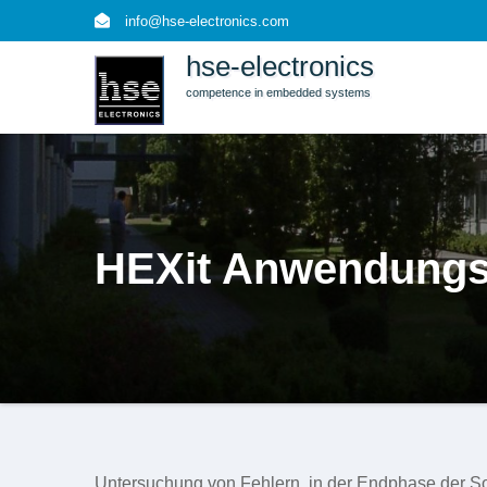
Skip
info@hse-electronics.com
to
hse-electronics
content
competence in embedded systems
HEXit Anwendungs
Untersuchung von Fehlern, in der Endphase der So