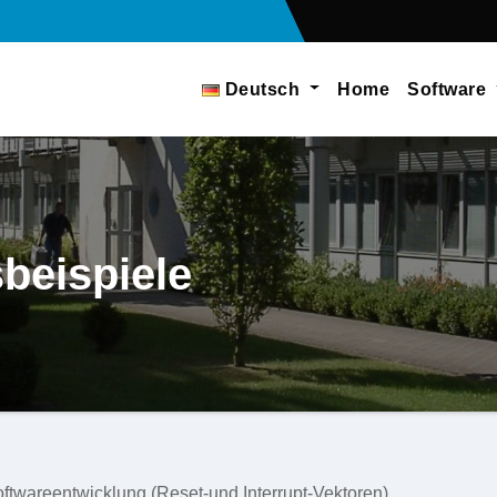
Deutsch
Home
Software
beispiele
ftwareentwicklung (Reset-und Interrupt-Vektoren)