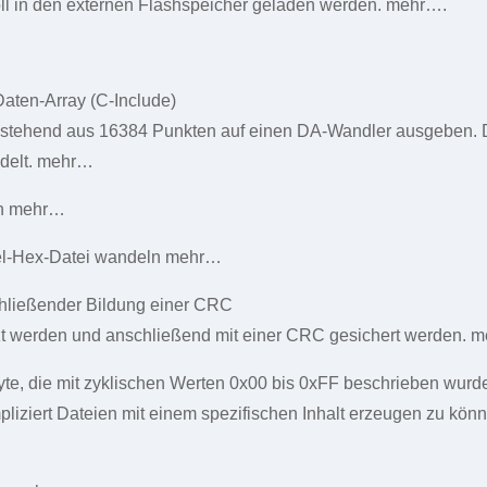
soll in den externen Flashspeicher geladen werden. mehr….
aten-Array (C-Include)
stehend aus 16384 Punkten auf einen DA-Wandler ausgeben. Die
ndelt. mehr…
ren mehr…
ntel-Hex-Datei wandeln mehr…
chließender Bildung einer CRC
nzt werden und anschließend mit einer CRC gesichert werden. 
yte, die mit zyklischen Werten 0x00 bis 0xFF beschrieben wurd
mpliziert Dateien mit einem spezifischen Inhalt erzeugen zu kö