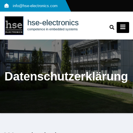
Skip
info@hse-electronics.com
to
content
hse-electronics
competence in embedded systems
Datenschutzerklärung