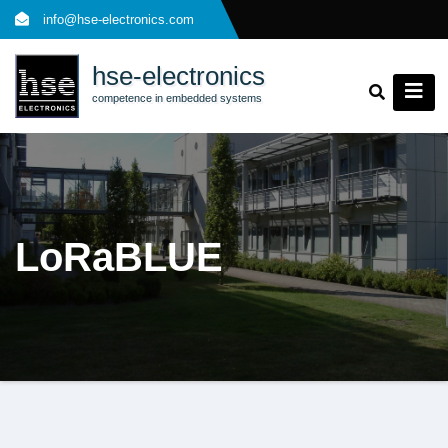
Skip
info@hse-electronics.com
to
content
hse-electronics
competence in embedded systems
LoRaBLUE