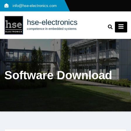
Skip
info@hse-electronics.com
to
content
hse-electronics
competence in embedded systems
Software Download