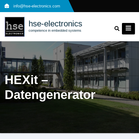
Skip
info@hse-electronics.com
to
content
hse-electronics
competence in embedded systems
HEXit –
Datengenerator